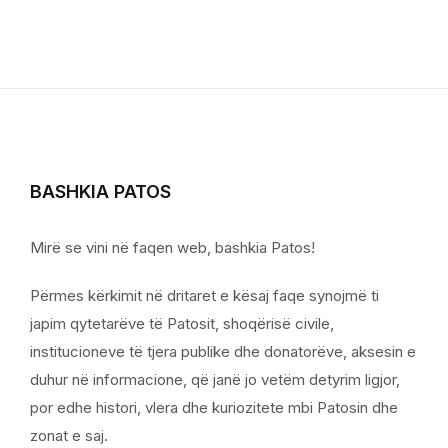
BASHKIA PATOS
Mirë se vini në faqen web, bashkia Patos!
Përmes kërkimit në dritaret e kësaj faqe synojmë ti
japim qytetarëve të Patosit, shoqërisë civile,
institucioneve të tjera publike dhe donatorëve, aksesin e
duhur në informacione, që janë jo vetëm detyrim ligjor,
por edhe histori, vlera dhe kuriozitete mbi Patosin dhe
zonat e saj.