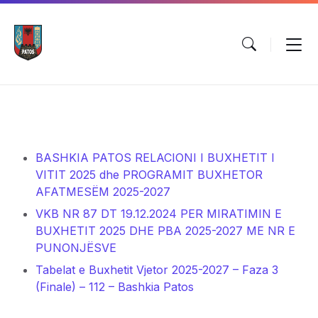
Skip
Skip
Skip
to
to
to
content
main
footer
navigation
BASHKIA PATOS RELACIONI I BUXHETIT I
VITIT 2025 dhe PROGRAMIT BUXHETOR
AFATMESËM 2025-2027
VKB NR 87 DT 19.12.2024 PER MIRATIMIN E
BUXHETIT 2025 DHE PBA 2025-2027 ME NR E
PUNONJËSVE
Tabelat e Buxhetit Vjetor 2025-2027 – Faza 3
(Finale) – 112 – Bashkia Patos