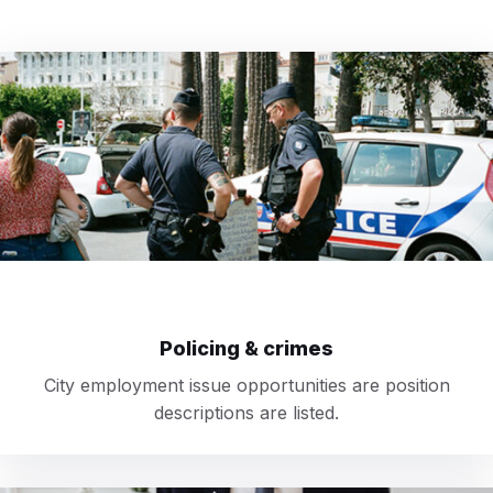
r
t
m
e
n
t
Policing & crimes
City employment issue opportunities are position
descriptions are listed.