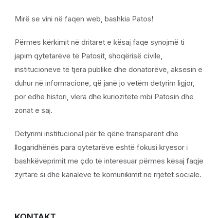
Mirë se vini në faqen web, bashkia Patos!
Përmes kërkimit në dritaret e kësaj faqe synojmë ti
japim qytetarëve të Patosit, shoqërisë civile,
institucioneve të tjera publike dhe donatorëve, aksesin e
duhur në informacione, që janë jo vetëm detyrim ligjor,
por edhe histori, vlera dhe kuriozitete mbi Patosin dhe
zonat e saj.
Detyrimi institucional për të qënë transparent dhe
llogaridhënës para qytetarëve është fokusi kryesor i
bashkëveprimit me çdo të interesuar përmes kësaj faqje
zyrtare si dhe kanaleve të komunikimit në rrjetet sociale.
KONTAKT