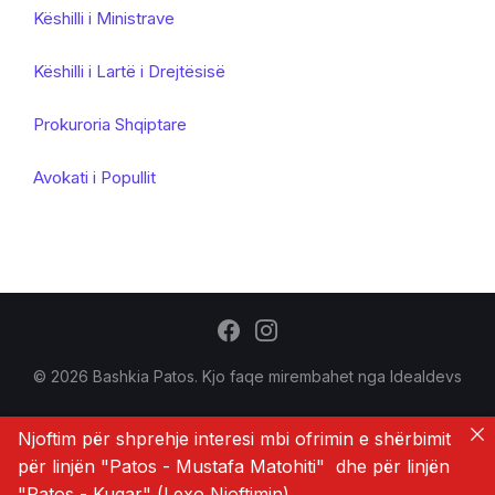
Këshilli i Ministrave
Këshilli i Lartë i Drejtësisë
Prokuroria Shqiptare
Avokati i Popullit
© 2026 Bashkia Patos. Kjo faqe mirembahet nga
Idealdevs
Njoftim për shprehje interesi mbi ofrimin e shërbimit
për linjën "Patos - Mustafa Matohiti" dhe për linjën
"Patos - Kuqar" (
Lexo Njoftimin
)