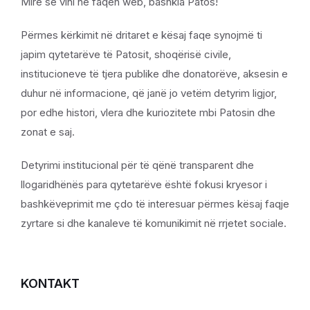
Mirë se vini në faqen web, bashkia Patos!
Përmes kërkimit në dritaret e kësaj faqe synojmë ti
japim qytetarëve të Patosit, shoqërisë civile,
institucioneve të tjera publike dhe donatorëve, aksesin e
duhur në informacione, që janë jo vetëm detyrim ligjor,
por edhe histori, vlera dhe kuriozitete mbi Patosin dhe
zonat e saj.
Detyrimi institucional për të qënë transparent dhe
llogaridhënës para qytetarëve është fokusi kryesor i
bashkëveprimit me çdo të interesuar përmes kësaj faqje
zyrtare si dhe kanaleve të komunikimit në rrjetet sociale.
KONTAKT