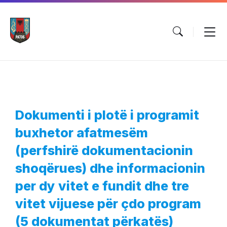
Skip
Skip
Skip
to
to
to
content
main
footer
navigation
Dokumenti i plotë i programit
buxhetor afatmesëm
(perfshirë dokumentacionin
shoqërues) dhe informacionin
per dy vitet e fundit dhe tre
vitet vijuese për çdo program
(5 dokumentat përkatës)