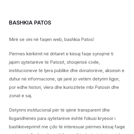
BASHKIA PATOS
Mirë se vini në faqen web, bashkia Patos!
Përmes kërkimit në dritaret e kësaj faqe synojmë ti
japim qytetarëve të Patosit, shoqërisë civile,
institucioneve të tjera publike dhe donatorëve, aksesin e
duhur në informacione, që janë jo vetëm detyrim ligjor,
por edhe histori, vlera dhe kuriozitete mbi Patosin dhe
zonat e saj.
Detyrimi institucional për të qënë transparent dhe
llogaridhënës para qytetarëve është fokusi kryesor i
bashkëveprimit me çdo të interesuar përmes kësaj faqje