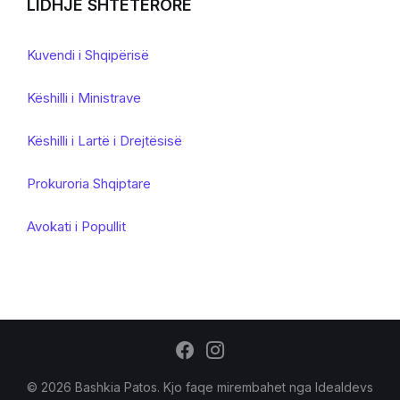
LIDHJE SHTETERORE
Kuvendi i Shqipërisë
Këshilli i Ministrave
Këshilli i Lartë i Drejtësisë
Prokuroria Shqiptare
Avokati i Popullit
© 2026 Bashkia Patos. Kjo faqe mirembahet nga
Idealdevs