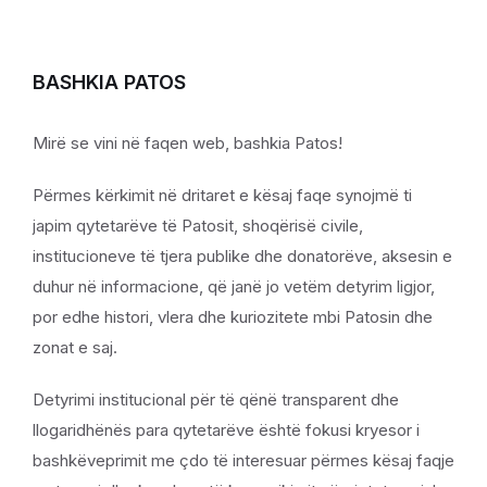
BASHKIA PATOS
Mirë se vini në faqen web, bashkia Patos!
Përmes kërkimit në dritaret e kësaj faqe synojmë ti
japim qytetarëve të Patosit, shoqërisë civile,
institucioneve të tjera publike dhe donatorëve, aksesin e
duhur në informacione, që janë jo vetëm detyrim ligjor,
por edhe histori, vlera dhe kuriozitete mbi Patosin dhe
zonat e saj.
Detyrimi institucional për të qënë transparent dhe
llogaridhënës para qytetarëve është fokusi kryesor i
bashkëveprimit me çdo të interesuar përmes kësaj faqje