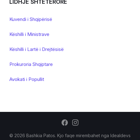
LIDHJE SHTETERORE
Kuvendi i Shqipërisë
Këshilli i Ministrave
Këshilli i Lartë i Drejtësisë
Prokuroria Shqiptare
Avokati i Popullit
© 2026 Bashkia Patos. Kjo faqe mirembahet nga
Idealdevs