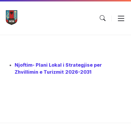
Skip
Skip
Skip
to
to
to
content
main
footer
navigation
Njoftim- Plani Lokal i Strategjise per
Zhvillimin e Turizmit
2026-2031