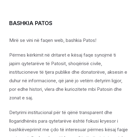
BASHKIA PATOS
Mirë se vini në faqen web, bashkia Patos!
Përmes kërkimit në dritaret e kësaj faqe synojmë ti
japim qytetarëve të Patosit, shoqërisë civile,
institucioneve të tjera publike dhe donatorëve, aksesin e
duhur në informacione, që janë jo vetëm detyrim ligjor,
por edhe histori, vlera dhe kuriozitete mbi Patosin dhe
zonat e saj.
Detyrimi institucional për të qënë transparent dhe
llogaridhënës para qytetarëve është fokusi kryesor i
bashkëveprimit me çdo të interesuar përmes kësaj faqje