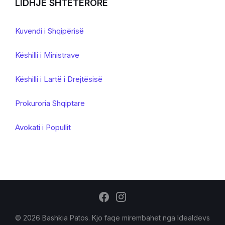
LIDHJE SHTETERORE
Kuvendi i Shqipërisë
Këshilli i Ministrave
Këshilli i Lartë i Drejtësisë
Prokuroria Shqiptare
Avokati i Popullit
© 2026 Bashkia Patos. Kjo faqe mirembahet nga
Idealdevs