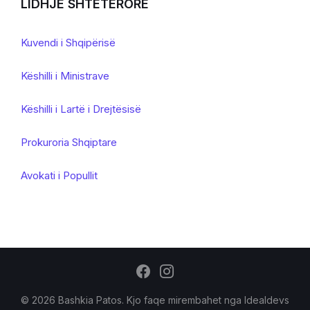
LIDHJE SHTETERORE
Kuvendi i Shqipërisë
Këshilli i Ministrave
Këshilli i Lartë i Drejtësisë
Prokuroria Shqiptare
Avokati i Popullit
© 2026 Bashkia Patos. Kjo faqe mirembahet nga
Idealdevs