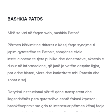
BASHKIA PATOS
Mirë se vini në faqen web, bashkia Patos!
Përmes kërkimit në dritaret e kësaj faqe synojmë ti
japim qytetarëve të Patosit, shoqërisë civile,
institucioneve të tjera publike dhe donatorëve, aksesin e
duhur në informacione, që janë jo vetëm detyrim ligjor,
por edhe histori, vlera dhe kuriozitete mbi Patosin dhe
zonat e saj.
Detyrimi institucional për të qënë transparent dhe
llogaridhënës para qytetarëve është fokusi kryesor i
bashkëveprimit me çdo të interesuar përmes kësaj faqje