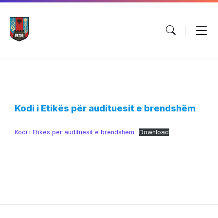
Skip
Skip
Skip
to
to
to
content
main
footer
navigation
Kodi i Etikës për audituesit e brendshëm
Kodi i Etikes per audituesit e brendshem
Download