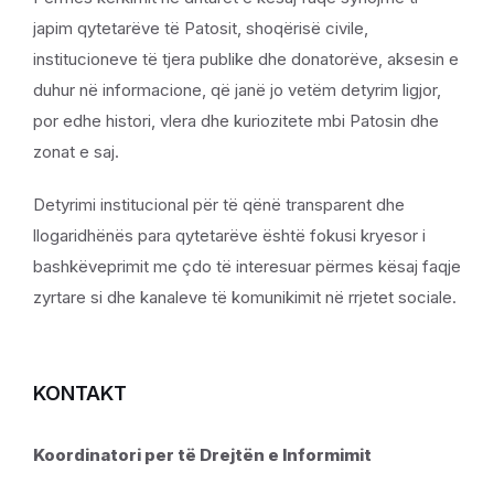
japim qytetarëve të Patosit, shoqërisë civile,
institucioneve të tjera publike dhe donatorëve, aksesin e
duhur në informacione, që janë jo vetëm detyrim ligjor,
por edhe histori, vlera dhe kuriozitete mbi Patosin dhe
zonat e saj.
Detyrimi institucional për të qënë transparent dhe
llogaridhënës para qytetarëve është fokusi kryesor i
bashkëveprimit me çdo të interesuar përmes kësaj faqje
zyrtare si dhe kanaleve të komunikimit në rrjetet sociale.
KONTAKT
Koordinatori per të Drejtën e Informimit