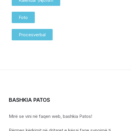
Kalendar \Njoftim
Foto
Procesverbal
BASHKIA PATOS
Mirë se vini në faqen web, bashkia Patos!
Përmes kërkimit në dritaret e kësaj faqe synojmë ti