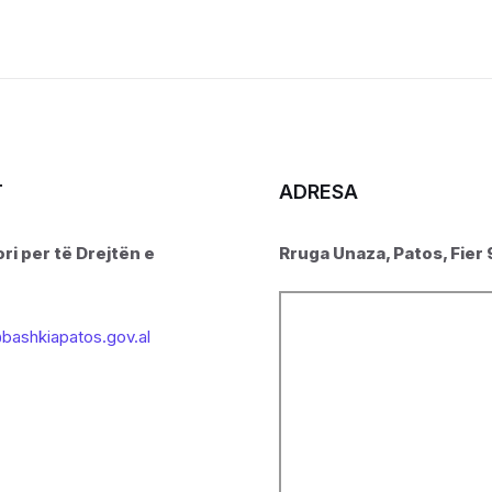
T
ADRESA
ri per të Drejtën e
Rruga Unaza, Patos, Fier
bashkiapatos.gov.al