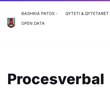
Skip
Skip
Skip
to
to
to
content
main
footer
BASHKIA PATOS
QYTETI & QYTETARËT
navigation
OPEN DATA
Procesverbal