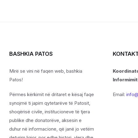
BASHKIA PATOS
KONTAK
Mirë se vini në faqen web, bashkia
Koordinato
Patos!
Informimit
Përmes kërkimit në dritaret e kësaj faqe
Email:
info@
synojmë ti japim qytetarëve të Patosit,
shoqërisë civile, institucioneve të tjera
publike dhe donatorëve, aksesin e
duhur në informacione, që janë jo vetëm
detyrim ligjor, por edhe histori, vlera dhe