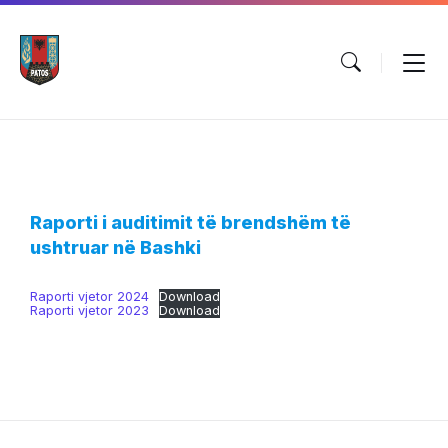
Skip
Skip
Skip
to
to
to
content
main
footer
navigation
Raporti i auditimit të brendshëm të
ushtruar në Bashki
Raporti vjetor 2024
Download
Raporti vjetor 2023
Download