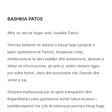
BASHKIA PATOS
Mirë se vini në faqen web, bashkia Patos!
Përmes kërkimit në dritaret e kësaj faqe synojmë ti
japim qytetarëve të Patosit, shoqërisë civile,
institucioneve të tjera publike dhe donatorëve, aksesin e
duhur në informacione, që janë jo vetëm detyrim ligjor,
por edhe histori, vlera dhe kuriozitete mbi Patosin dhe
zonat e saj.
Detyrimi institucional për të qënë transparent dhe
llogaridhënës para qytetarëve është fokusi kryesor i
bashkëveprimit me çdo të interesuar përmes kësaj faqje