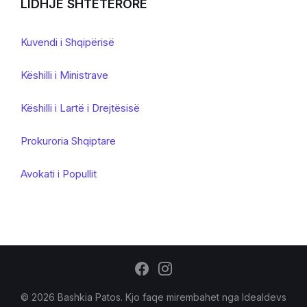
LIDHJE SHTETERORE
Kuvendi i Shqipërisë
Këshilli i Ministrave
Këshilli i Lartë i Drejtësisë
Prokuroria Shqiptare
Avokati i Popullit
© 2026 Bashkia Patos. Kjo faqe mirembahet nga
Idealdevs