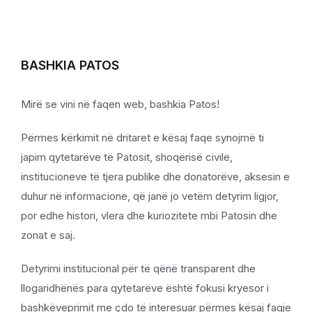
BASHKIA PATOS
Mirë se vini në faqen web, bashkia Patos!
Përmes kërkimit në dritaret e kësaj faqe synojmë ti
japim qytetarëve të Patosit, shoqërisë civile,
institucioneve të tjera publike dhe donatorëve, aksesin e
duhur në informacione, që janë jo vetëm detyrim ligjor,
por edhe histori, vlera dhe kuriozitete mbi Patosin dhe
zonat e saj.
Detyrimi institucional për të qënë transparent dhe
llogaridhënës para qytetarëve është fokusi kryesor i
bashkëveprimit me çdo të interesuar përmes kësaj faqje