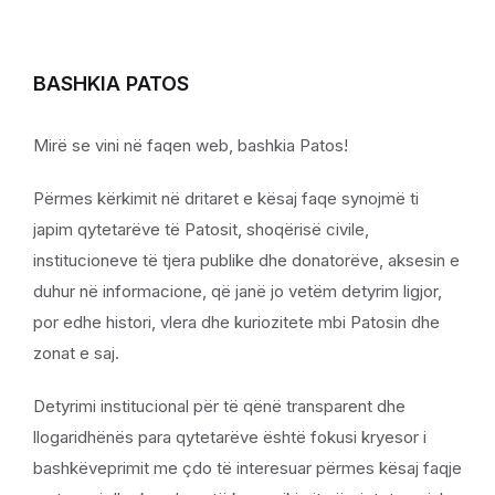
BASHKIA PATOS
Mirë se vini në faqen web, bashkia Patos!
Përmes kërkimit në dritaret e kësaj faqe synojmë ti
japim qytetarëve të Patosit, shoqërisë civile,
institucioneve të tjera publike dhe donatorëve, aksesin e
duhur në informacione, që janë jo vetëm detyrim ligjor,
por edhe histori, vlera dhe kuriozitete mbi Patosin dhe
zonat e saj.
Detyrimi institucional për të qënë transparent dhe
llogaridhënës para qytetarëve është fokusi kryesor i
bashkëveprimit me çdo të interesuar përmes kësaj faqje