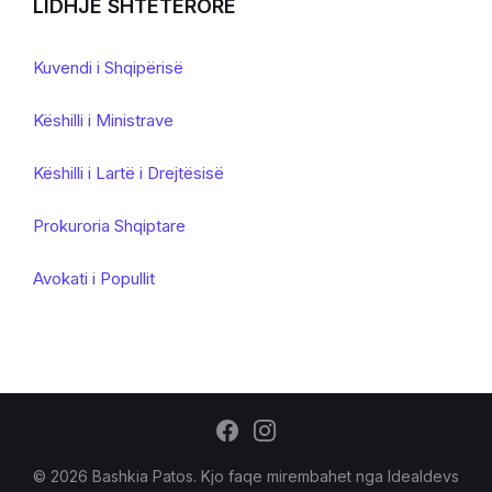
LIDHJE SHTETERORE
Kuvendi i Shqipërisë
Këshilli i Ministrave
Këshilli i Lartë i Drejtësisë
Prokuroria Shqiptare
Avokati i Popullit
© 2026 Bashkia Patos. Kjo faqe mirembahet nga
Idealdevs