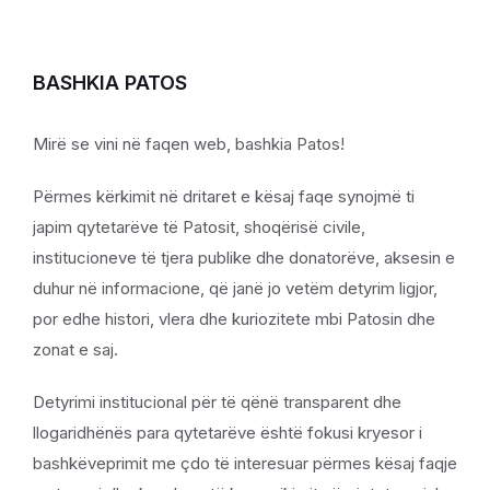
BASHKIA PATOS
Mirë se vini në faqen web, bashkia Patos!
Përmes kërkimit në dritaret e kësaj faqe synojmë ti
japim qytetarëve të Patosit, shoqërisë civile,
institucioneve të tjera publike dhe donatorëve, aksesin e
duhur në informacione, që janë jo vetëm detyrim ligjor,
por edhe histori, vlera dhe kuriozitete mbi Patosin dhe
zonat e saj.
Detyrimi institucional për të qënë transparent dhe
llogaridhënës para qytetarëve është fokusi kryesor i
bashkëveprimit me çdo të interesuar përmes kësaj faqje