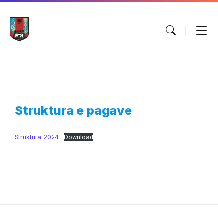
Skip
Skip
Skip
to
to
to
content
main
footer
navigation
Struktura e pagave
Struktura 2024
Download