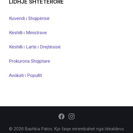
LIDHJE SHTETERORE
Kuvendi i Shqipërisë
Këshilli i Ministrave
Këshilli i Lartë i Drejtësisë
Prokuroria Shqiptare
Avokati i Popullit
© 2026 Bashkia Patos. Kjo faqe mirembahet nga
Idealdevs