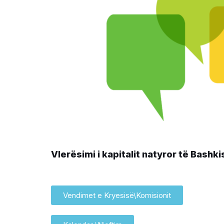
Vlerësimi i kapitalit natyror të Bashk
Vendimet e Kryesisë\Komisionit