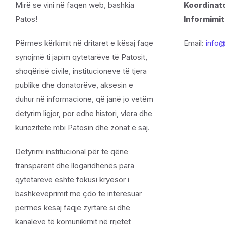
Mirë se vini në faqen web, bashkia
Koordinato
Patos!
Informimit
Përmes kërkimit në dritaret e kësaj faqe
Email:
info@
synojmë ti japim qytetarëve të Patosit,
shoqërisë civile, institucioneve të tjera
publike dhe donatorëve, aksesin e
duhur në informacione, që janë jo vetëm
detyrim ligjor, por edhe histori, vlera dhe
kuriozitete mbi Patosin dhe zonat e saj.
Detyrimi institucional për të qënë
transparent dhe llogaridhënës para
qytetarëve është fokusi kryesor i
bashkëveprimit me çdo të interesuar
përmes kësaj faqje zyrtare si dhe
kanaleve të komunikimit në rrjetet