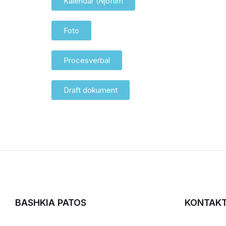
Kalendar \Njoftim
Foto
Procesverbal
Draft dokument
BASHKIA PATOS
KONTAK