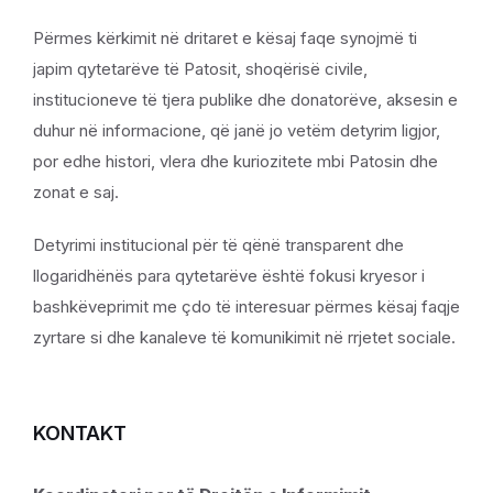
Përmes kërkimit në dritaret e kësaj faqe synojmë ti
japim qytetarëve të Patosit, shoqërisë civile,
institucioneve të tjera publike dhe donatorëve, aksesin e
duhur në informacione, që janë jo vetëm detyrim ligjor,
por edhe histori, vlera dhe kuriozitete mbi Patosin dhe
zonat e saj.
Detyrimi institucional për të qënë transparent dhe
llogaridhënës para qytetarëve është fokusi kryesor i
bashkëveprimit me çdo të interesuar përmes kësaj faqje
zyrtare si dhe kanaleve të komunikimit në rrjetet sociale.
KONTAKT