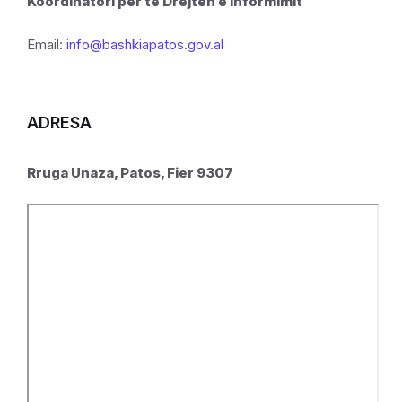
Koordinatori per të Drejtën e Informimit
Email:
info@bashkiapatos.gov.al
ADRESA
Rruga Unaza, Patos, Fier 9307