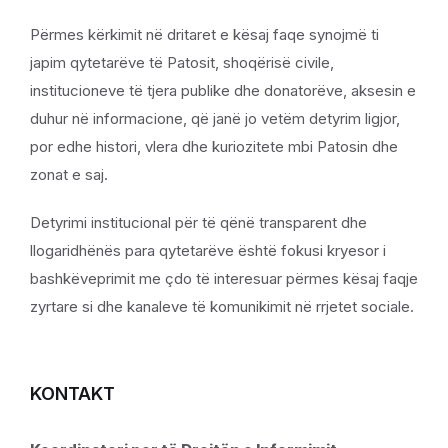
Përmes kërkimit në dritaret e kësaj faqe synojmë ti
japim qytetarëve të Patosit, shoqërisë civile,
institucioneve të tjera publike dhe donatorëve, aksesin e
duhur në informacione, që janë jo vetëm detyrim ligjor,
por edhe histori, vlera dhe kuriozitete mbi Patosin dhe
zonat e saj.
Detyrimi institucional për të qënë transparent dhe
llogaridhënës para qytetarëve është fokusi kryesor i
bashkëveprimit me çdo të interesuar përmes kësaj faqje
zyrtare si dhe kanaleve të komunikimit në rrjetet sociale.
KONTAKT