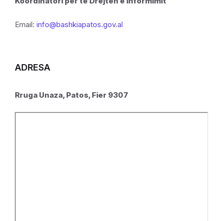
Koordinatori per të Drejtën e Informimit
Email:
info@bashkiapatos.gov.al
ADRESA
Rruga Unaza, Patos, Fier 9307