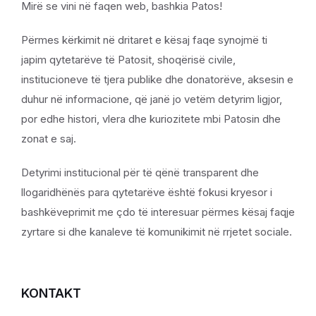
Mirë se vini në faqen web, bashkia Patos!
Përmes kërkimit në dritaret e kësaj faqe synojmë ti
japim qytetarëve të Patosit, shoqërisë civile,
institucioneve të tjera publike dhe donatorëve, aksesin e
duhur në informacione, që janë jo vetëm detyrim ligjor,
por edhe histori, vlera dhe kuriozitete mbi Patosin dhe
zonat e saj.
Detyrimi institucional për të qënë transparent dhe
llogaridhënës para qytetarëve është fokusi kryesor i
bashkëveprimit me çdo të interesuar përmes kësaj faqje
zyrtare si dhe kanaleve të komunikimit në rrjetet sociale.
KONTAKT